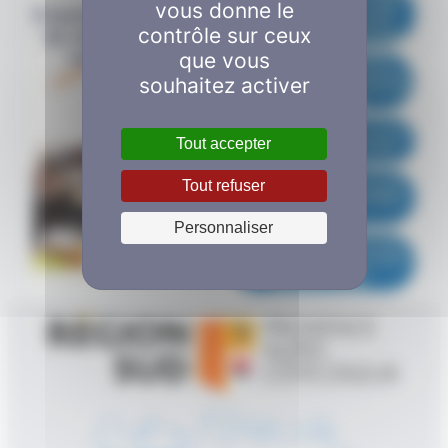
vous donne le
contrôle sur ceux
que vous
souhaitez activer
Tout accepter
Tout refuser
Personnaliser