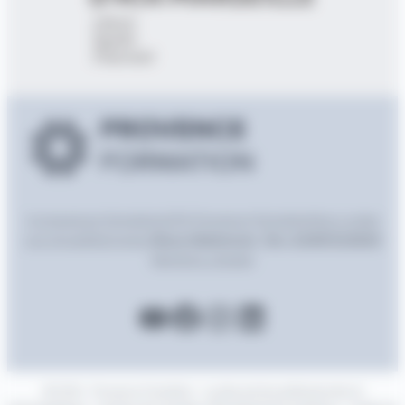
A propos
Les formations
CFA Provence Formation
Nos Lycées
Les Actualités
Contact
Nous téléphoner, Tel:+33491533630
Mentions Légales
YouTube
Facebook
Instagram
LinkedIn
© 2024 · Provence Formation – Lycées privés professionnels et